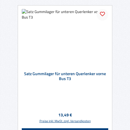
Satz Gummilager für unteren Querlenker vorne
Bus T3
Regulärer Preis:
13,49 €
Preise inkl. MwSt. zzgl. Versandkosten