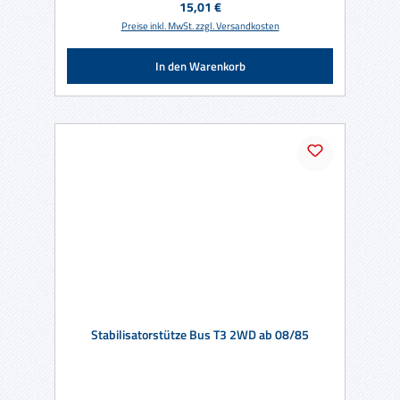
Regulärer Preis:
15,01 €
Preise inkl. MwSt. zzgl. Versandkosten
In den Warenkorb
Stabilisatorstütze Bus T3 2WD ab 08/85