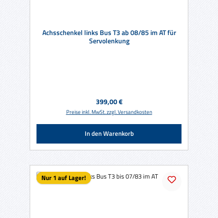
Achsschenkel links Bus T3 ab 08/85 im AT für
Servolenkung
Regulärer Preis:
399,00 €
Preise inkl. MwSt. zzgl. Versandkosten
In den Warenkorb
Nur 1 auf Lager!