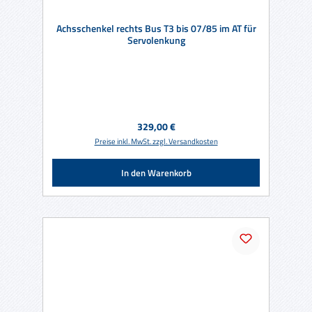
Achsschenkel rechts Bus T3 bis 07/85 im AT für
Servolenkung
Regulärer Preis:
329,00 €
Preise inkl. MwSt. zzgl. Versandkosten
In den Warenkorb