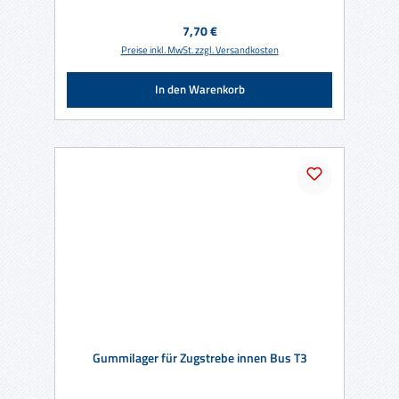
Regulärer Preis:
7,70 €
Preise inkl. MwSt. zzgl. Versandkosten
In den Warenkorb
Gummilager für Zugstrebe innen Bus T3