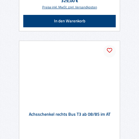
Regulärer Preis:
329,00 €
Preise inkl. MwSt. zzgl. Versandkosten
In den Warenkorb
Achsschenkel rechts Bus T3 ab 08/85 im AT