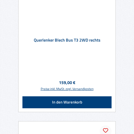
Querlenker Blech Bus T3 2WD rechts
Regulärer Preis:
159,00 €
Preise inkl. MwSt. zzgl. Versandkosten
In den Warenkorb