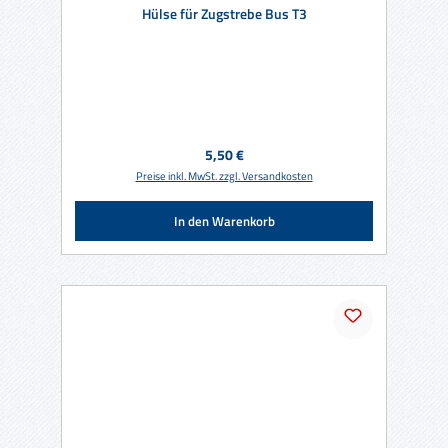
Hülse für Zugstrebe Bus T3
Regulärer Preis:
5,50 €
Preise inkl. MwSt. zzgl. Versandkosten
In den Warenkorb