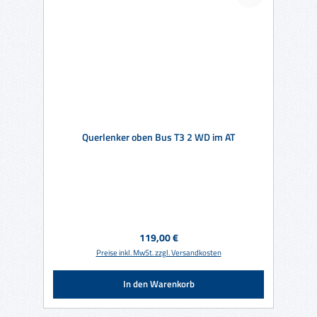
Querlenker oben Bus T3 2 WD im AT
Regulärer Preis:
119,00 €
Preise inkl. MwSt. zzgl. Versandkosten
In den Warenkorb