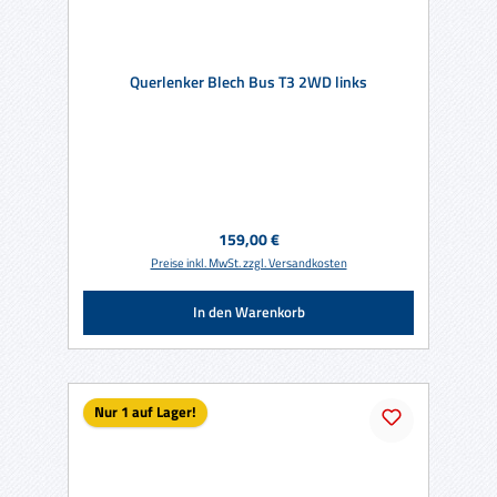
Querlenker Blech Bus T3 2WD links
Regulärer Preis:
159,00 €
Preise inkl. MwSt. zzgl. Versandkosten
In den Warenkorb
Nur 1 auf Lager!