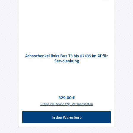
Achsschenkel links Bus T3 bis 07/85 im AT für
Servolenkung
Regulärer Preis:
329,00 €
Preise inkl. MwSt. zzgl. Versandkosten
In den Warenkorb