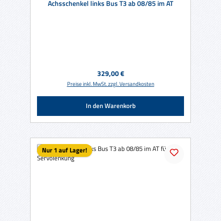
Achsschenkel links Bus T3 ab 08/85 im AT
Regulärer Preis:
329,00 €
Preise inkl. MwSt. zzgl. Versandkosten
In den Warenkorb
Nur 1 auf Lager!