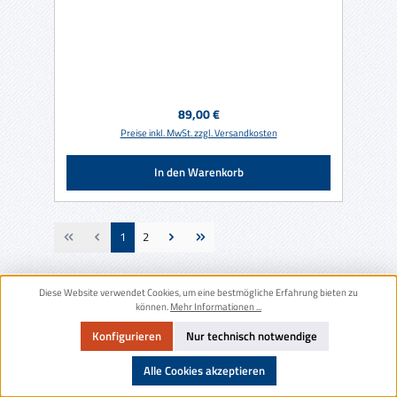
Regulärer Preis:
89,00 €
Preise inkl. MwSt. zzgl. Versandkosten
In den Warenkorb
Seite
Seite
1
2
Diese Website verwendet Cookies, um eine bestmögliche Erfahrung bieten zu
können.
Mehr Informationen ...
Newsletter
Konfigurieren
Nur technisch notwendige
Service Hotline
Alle Cookies akzeptieren
Telefonische Unterstützung und Beratung unter: