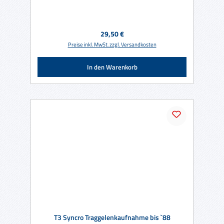
Regulärer Preis:
29,50 €
Preise inkl. MwSt. zzgl. Versandkosten
In den Warenkorb
T3 Syncro Traggelenkaufnahme bis `88