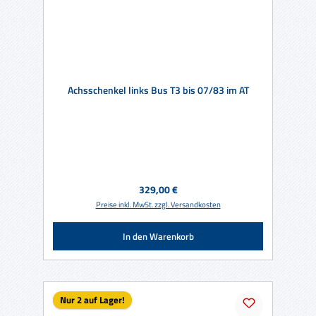
Achsschenkel links Bus T3 bis 07/83 im AT
Regulärer Preis:
329,00 €
Preise inkl. MwSt. zzgl. Versandkosten
In den Warenkorb
Nur 2 auf Lager!