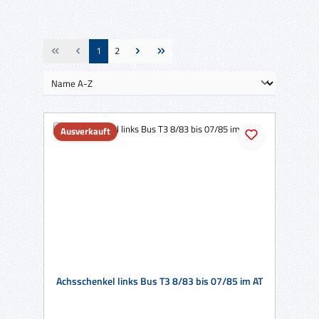
Seite
Seite
1
2
Ausverkauft
Achsschenkel links Bus T3 8/83 bis 07/85 im AT