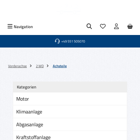
Zum Hauptinhalt springen
Du hast 0 Produkte
Navigation
+49 551 505070
Vorderachse
2 WD
Achsteile
Kategorien
Motor
Klimaanlage
Abgasanlage
Kraftstoffanlage