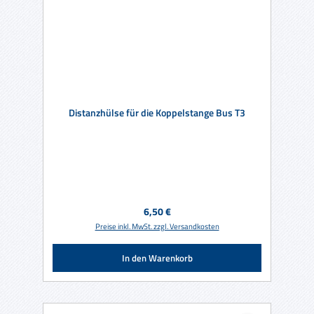
Distanzhülse für die Koppelstange Bus T3
Regulärer Preis:
6,50 €
Preise inkl. MwSt. zzgl. Versandkosten
In den Warenkorb