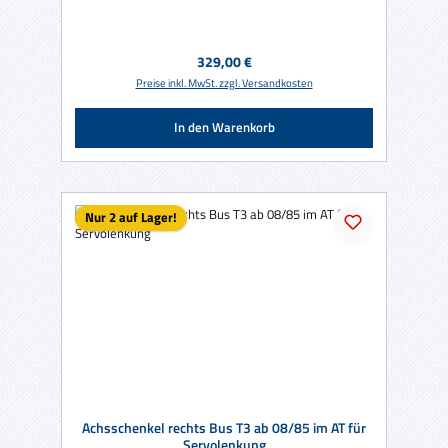
Regulärer Preis:
329,00 €
Preise inkl. MwSt. zzgl. Versandkosten
In den Warenkorb
Nur 2 auf Lager!
Achsschenkel rechts Bus T3 ab 08/85 im AT für
Servolenkung