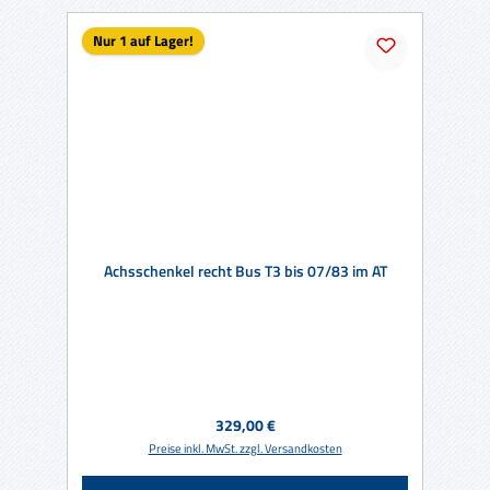
Nur 1 auf Lager!
Achsschenkel recht Bus T3 bis 07/83 im AT
Regulärer Preis:
329,00 €
Preise inkl. MwSt. zzgl. Versandkosten