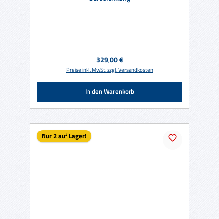
Regulärer Preis:
329,00 €
Preise inkl. MwSt. zzgl. Versandkosten
In den Warenkorb
Nur 2 auf Lager!