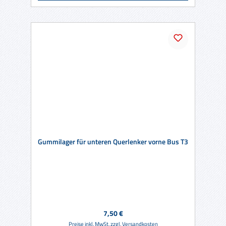
Gummilager für unteren Querlenker vorne Bus T3
Regulärer Preis:
7,50 €
Preise inkl. MwSt. zzgl. Versandkosten