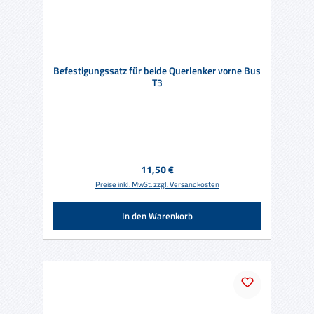
Befestigungssatz für beide Querlenker vorne Bus
T3
Regulärer Preis:
11,50 €
Preise inkl. MwSt. zzgl. Versandkosten
In den Warenkorb