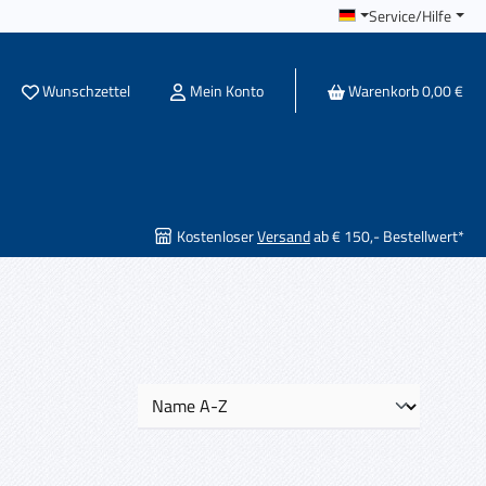
Service/Hilfe
Du hast 0 Produkte auf dem Merkzettel
Wunschzettel
Mein Konto
Warenkorb
0,00 €
Kostenloser
Versand
ab € 150,- Bestellwert*