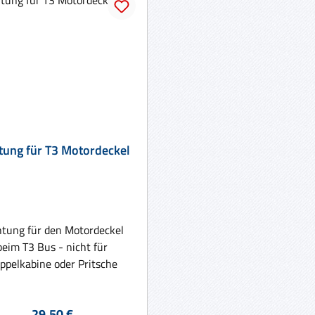
Dichtung für T3 Motordeckel
htung für den Motordeckel
beim T3 Bus - nicht für
ppelkabine oder Pritsche
Regulärer Preis:
29,50 €