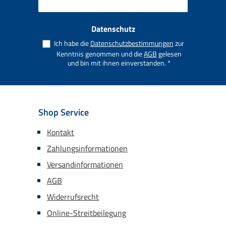
Datenschutz
Ich habe die
Datenschutzbestimmungen
zur
Kenntnis genommen und die
AGB
gelesen
und bin mit ihnen einverstanden.
*
Shop Service
Kontakt
Zahlungsinformationen
Versandinformationen
AGB
Widerrufsrecht
Online-Streitbeilegung