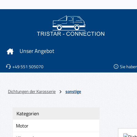
 Hauptinhalt springen
Zur Suche springen
Zur Hauptnavigation springen
Unser Angebot
+49 551 505070
Sie habe
Dichtungen der Karosserie
sonstige
Kategorien
Motor