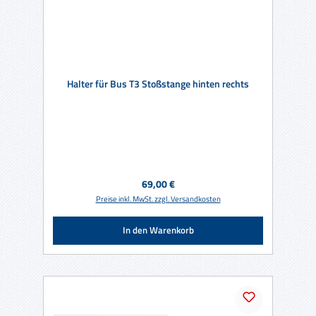
Halter für Bus T3 Stoßstange hinten rechts
Regulärer Preis:
69,00 €
Preise inkl. MwSt. zzgl. Versandkosten
In den Warenkorb