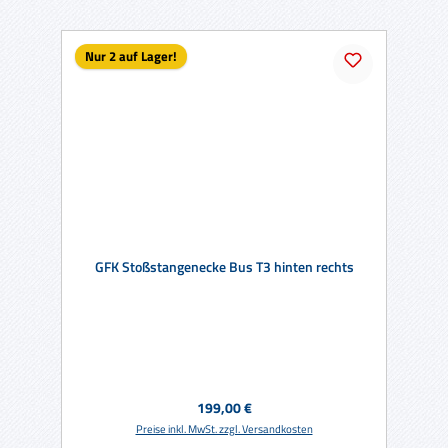
Nur 2 auf Lager!
GFK Stoßstangenecke Bus T3 hinten rechts
Regulärer Preis:
199,00 €
Preise inkl. MwSt. zzgl. Versandkosten