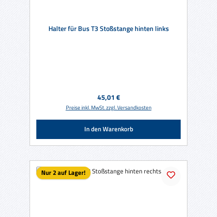
Halter für Bus T3 Stoßstange hinten links
Regulärer Preis:
45,01 €
Preise inkl. MwSt. zzgl. Versandkosten
In den Warenkorb
Nur 2 auf Lager!