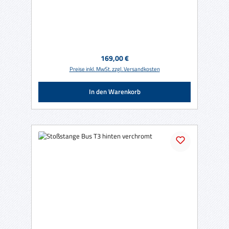
Regulärer Preis:
169,00 €
Preise inkl. MwSt. zzgl. Versandkosten
In den Warenkorb