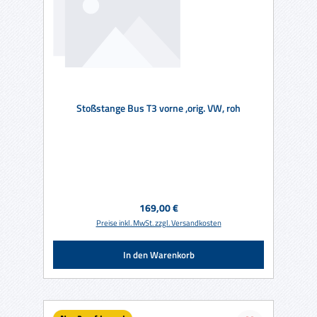
Stoßstange Bus T3 vorne ,orig. VW, roh
Regulärer Preis:
169,00 €
Preise inkl. MwSt. zzgl. Versandkosten
In den Warenkorb