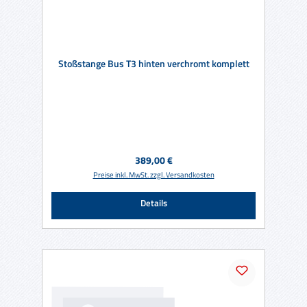
Stoßstange Bus T3 hinten verchromt komplett
Regulärer Preis:
389,00 €
Preise inkl. MwSt. zzgl. Versandkosten
Details