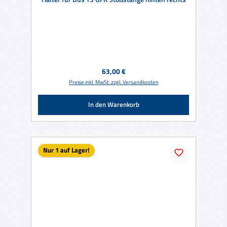
Regulärer Preis:
63,00 €
Preise inkl. MwSt. zzgl. Versandkosten
In den Warenkorb
Nur 1 auf Lager!