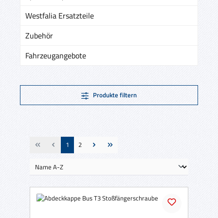
Westfalia Ersatzteile
Zubehör
Fahrzeugangebote
Produkte filtern
Seite
Seite
1
2