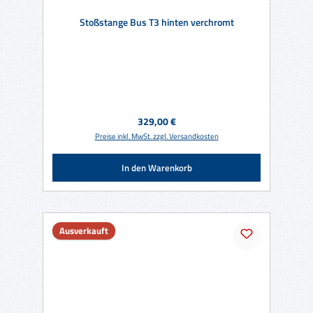
Stoßstange Bus T3 hinten verchromt
Regulärer Preis:
329,00 €
Preise inkl. MwSt. zzgl. Versandkosten
In den Warenkorb
Ausverkauft