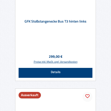
GFK Stoßstangenecke Bus T3 hinten links
Regulärer Preis:
299,00 €
Preise inkl. MwSt. zzgl. Versandkosten
Details
Ausverkauft