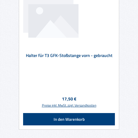
Halter für T3 GFK-Stoßstange vorn - gebraucht
Regulärer Preis:
17,50 €
Preise inkl. MwSt. zzgl. Versandkosten
In den Warenkorb