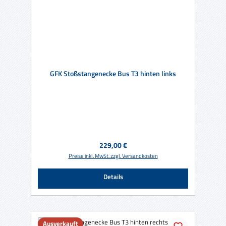
GFK Stoßstangenecke Bus T3 hinten links
Regulärer Preis:
229,00 €
Preise inkl. MwSt. zzgl. Versandkosten
Details
Ausverkauft