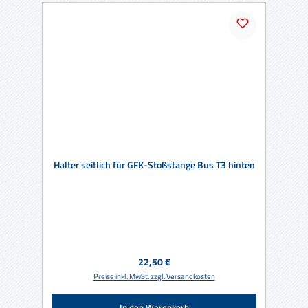
Halter seitlich für GFK-Stoßstange Bus T3 hinten
Regulärer Preis:
22,50 €
Preise inkl. MwSt. zzgl. Versandkosten
In den Warenkorb