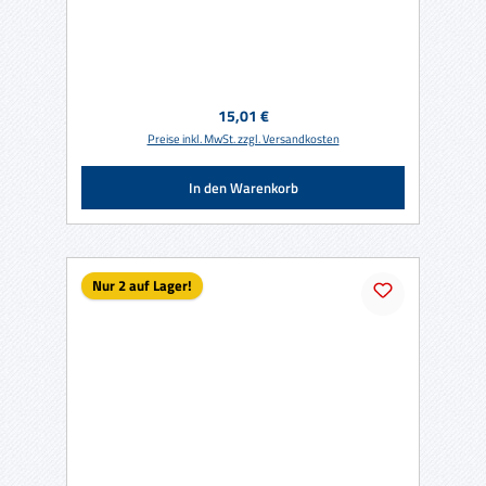
Regulärer Preis:
15,01 €
Preise inkl. MwSt. zzgl. Versandkosten
In den Warenkorb
Nur 2 auf Lager!