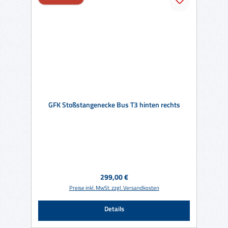
GFK Stoßstangenecke Bus T3 hinten rechts
Regulärer Preis:
299,00 €
Preise inkl. MwSt. zzgl. Versandkosten
Details