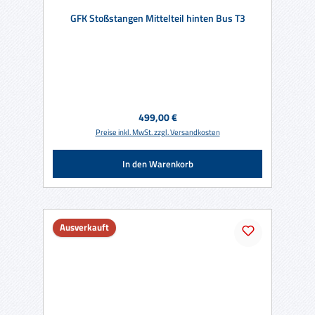
GFK Stoßstangen Mittelteil hinten Bus T3
Regulärer Preis:
499,00 €
Preise inkl. MwSt. zzgl. Versandkosten
In den Warenkorb
Ausverkauft