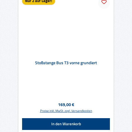
Nur 2 auf Lager!
Stoßstange Bus T3 vorne grundiert
Regulärer Preis:
169,00 €
Preise inkl. MwSt. zzgl. Versandkosten
In den Warenkorb