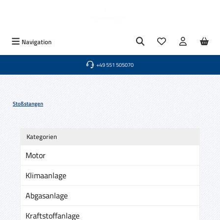
Zum Hauptinhalt springen
Du hast 0 Produkte
Navigation
+49 551 505070
Stoßstangen
Kategorien
Motor
Klimaanlage
Abgasanlage
Kraftstoffanlage