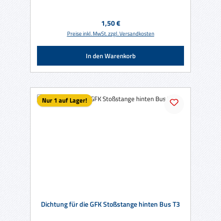
Regulärer Preis:
1,50 €
Preise inkl. MwSt. zzgl. Versandkosten
In den Warenkorb
Nur 1 auf Lager!
Dichtung für die GFK Stoßstange hinten Bus T3