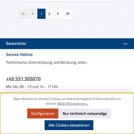
Seite
Seite
1
2
Newsletter
Service Hotline
Telefonische Unterstützung und Beratung unter:
+49 551 505070
Mo-Do, 09 - 13 und 14 - 17 Uhr
Vertrag widerrufen
Diese Website verwendet Cookies, um eine bestmögliche Erfahrung bieten zu
können.
Mehr Informationen ...
Konfigurieren
Nur technisch notwendige
Shop Service
Alle Cookies akzeptieren
Informationen