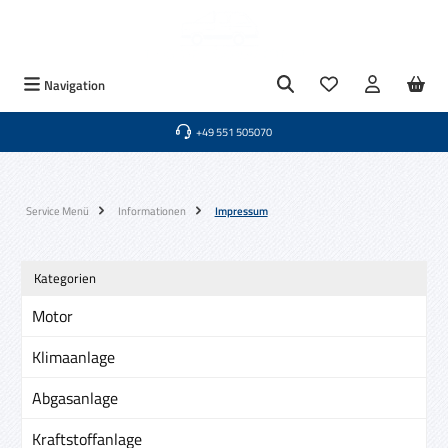
Zum Hauptinhalt springen
Du hast 0 Produkte
Navigation
+49 551 505070
Service Menü
Informationen
Impressum
Kategorien
Motor
Klimaanlage
Abgasanlage
Kraftstoffanlage