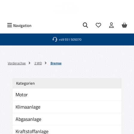
Zum Hauptinhalt springen
Du hast 0 Produkte
Navigation
+49 551 505070
Vorderachse
2 WD
Bremse
Kategorien
Motor
Klimaanlage
Abgasanlage
Kraftstoffanlage