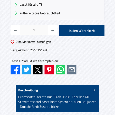
passt für alle T3
aufbereitetes Gebrauchtteil
Produkt Anzahl: Gib den gewünschten Wert ein oder benutze die Schaltflächen um die 
In den Warenkorb
Zum Merkzettel hinzufügen
Vergleichsnr.
251615124C
Dieses Produkt weiterempfehlen:
Beschreibung
Bremssattel rechts Bus T3 ab 06/86 Fabrikat ATE
Schwimmsattel passt beim Syncro bei allen Baujahren
Tauschpfand: Zusät…
Mehr