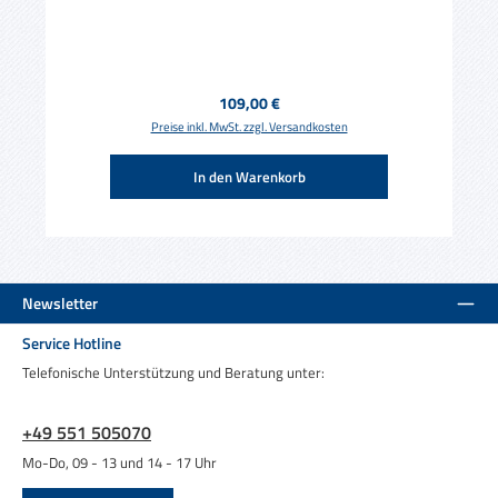
Regulärer Preis:
109,00 €
Preise inkl. MwSt. zzgl. Versandkosten
In den Warenkorb
Newsletter
Service Hotline
Telefonische Unterstützung und Beratung unter:
+49 551 505070
Mo-Do, 09 - 13 und 14 - 17 Uhr