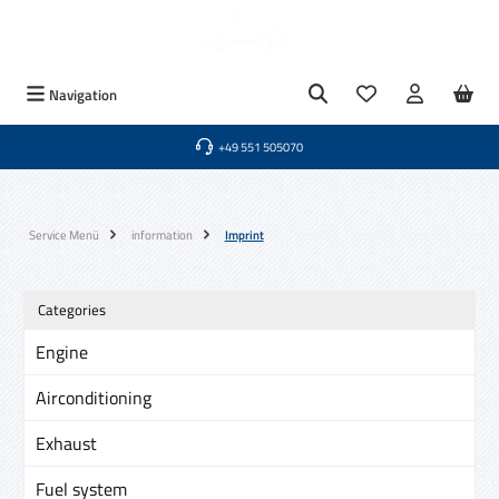
Skip to main content
You have 0 wishlist
Navigation
+49 551 505070
Service Menü
information
Imprint
Categories
Engine
Airconditioning
Exhaust
Fuel system