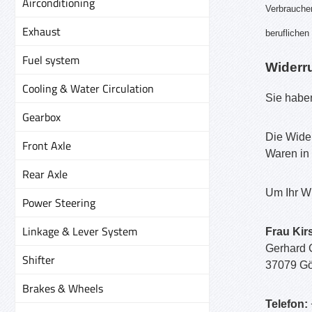
Airconditioning
Verbraucher
Exhaust
beruflichen
Fuel system
Widerr
Cooling & Water Circulation
Sie habe
Gearbox
Die Wider
Front Axle
Waren in
Rear Axle
Um Ihr W
Power Steering
Linkage & Lever System
Frau Kir
Gerhard G
Shifter
37079 Gö
Brakes & Wheels
Telefon: