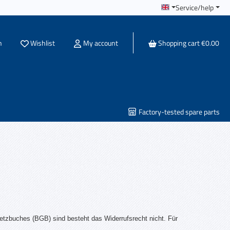
Service/help
You have 0 wishlist items
h
Wishlist
My account
Shopping cart
€0.00
Factory-tested spare parts
etzbuches (BGB) sind besteht das Widerrufsrecht nicht. Für