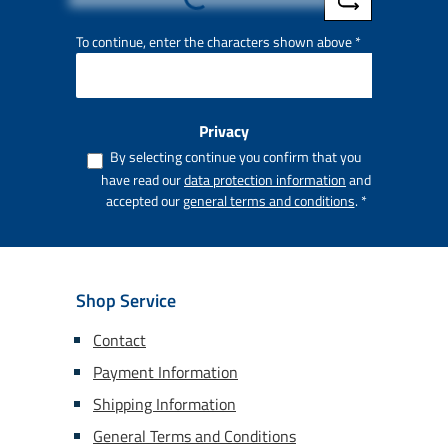
Loading...
To continue, enter the characters shown above
*
Privacy
By selecting continue you confirm that you
have read our
data protection information
and
accepted our
general terms and conditions
.
*
Shop Service
Contact
Payment Information
Shipping Information
General Terms and Conditions