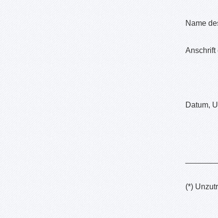
Name 
Anschr
Datum, Un
_______
(*) Unzut