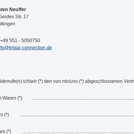
sten Neuffer
erdes Str. 17
ttingen
+49 551 - 5050750
nfo@tristar-connection.de
iderrufe(n) ich/wir (*) den von mir/uns (*) abgeschlossenen Vert
nden Waren (*) …………………………………………………
llt am (*) …………………………………………………………
lten am (*) …………………………………………………………