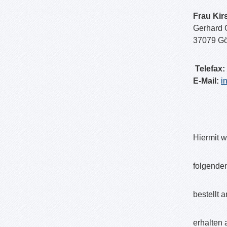
Frau Kir
Gerhard G
37079 Gö
T
elefax:
E-Mail:
i
Hiermit w
folge
beste
erha