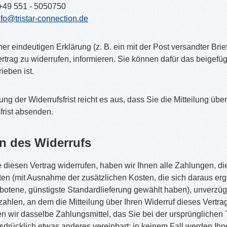
+49 551 - 5050750
nfo@tristar-connection.de
iner eindeutigen Erklärung (z. B. ein mit der Post versandter Brie
rtrag zu widerrufen, informieren. Sie können dafür das beigefü
ieben ist.
ng der Widerrufsfrist reicht es aus, dass Sie die Mitteilung üb
frist absenden.
n des Widerrufs
diesen Vertrag widerrufen, haben wir Ihnen alle Zahlungen, die
ten (mit Ausnahme der zusätzlichen Kosten, die sich daraus erg
botene, günstigste Standardlieferung gewählt haben), unverzü
ahlen, an dem die Mitteilung über Ihren Widerruf dieses Vertr
 wir dasselbe Zahlungsmittel, das Sie bei der ursprünglichen T
drücklich etwas anderes vereinbart; in keinem Fall werden Ih