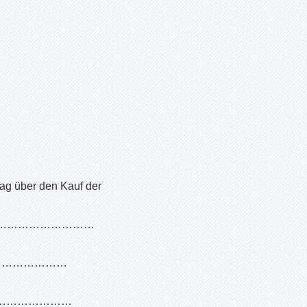
rag über den Kauf der
……………………………
……………………
……………………