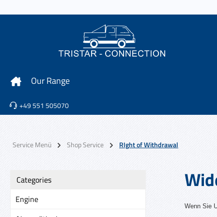
p to main content
Skip to search
Skip to main navigation
Our Range
+49 551 505070
Service Menü
Shop Service
RIght of Withdrawal
Wid
Categories
Engine
Wenn Sie Un