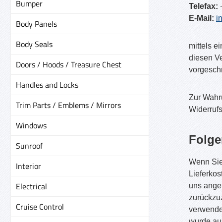
Bumper
Telefax:
E-Mail:
i
Body Panels
Body Seals
mittels e
diesen Ve
Doors / Hoods / Treasure Chest
vorgeschr
Handles and Locks
Zur Wahru
Trim Parts / Emblems / Mirrors
Widerrufs
Windows
Folge
Sunroof
Wenn Sie 
Interior
Lieferkos
Electrical
uns ange
zurückzuz
Cruise Control
verwenden
wurde aus