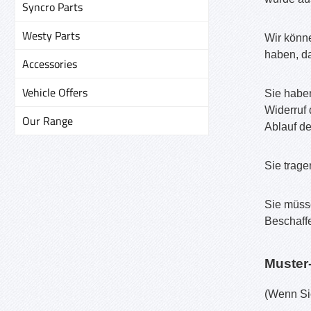
Syncro Parts
Westy Parts
Wir könne
haben, da
Accessories
Vehicle Offers
Sie habe
Widerruf 
Our Range
Ablauf de
Sie trag
Sie müsse
Beschaff
Muster
(Wenn Sie